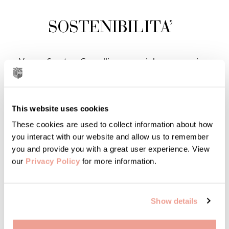
SOSTENIBILITA’
Verna e Senatore Cappelli sono grani che crescono in
altezza, producendo così molta paglia, utile per tenere
al caldo gli animali durante l’inverno e per la
pacciamatura degli orti. Favino e orzo biologici
This website uses cookies
costituiscono dell’ottimo mangime per il nostro
allevamento di Cinta Senese, indispensabile quando
These cookies are used to collect information about how
non è stagione di ghiande e il pascolo offre meno
you interact with our website and allow us to remember
you and provide you with a great user experience. View
leccornie.
our
Privacy Policy
for more information.
Show details