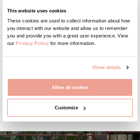
Online Shop
This website uses cookies
eshop@vignamaggio.com
These cookies are used to collect information about how
you interact with our website and allow us to remember
Wine Sales
you and provide you with a great user experience. View
our
Privacy Policy
for more information.
ordini@vignamaggio.com
PR & Media
Show details
giulia.favaro@vignamaggio.com
Allow all cookies
Customize